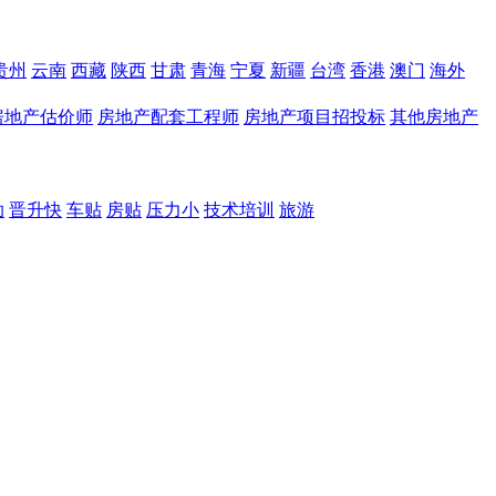
贵州
云南
西藏
陕西
甘肃
青海
宁夏
新疆
台湾
香港
澳门
海外
房地产估价师
房地产配套工程师
房地产项目招投标
其他房地产
助
晋升快
车贴
房贴
压力小
技术培训
旅游