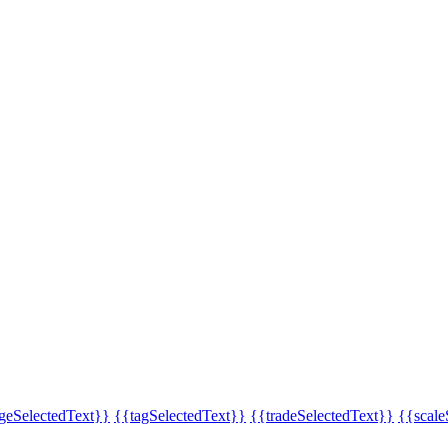
eSelectedText}}
{{tagSelectedText}}
{{tradeSelectedText}}
{{scale