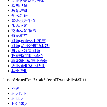
专业服务/财会/法律
检测/认证
教育/培训
学术/科研
餐饮/娱乐/休闲
酒店/旅游
交通/运输/物流
航天/航空
能源(石油/化工/矿产)
能源(采掘/冶炼/原材料)
电力/水利/新能源
政府部门/事业单位
非盈利机构/行业协会
农业/渔业/林业/牧业
其他行业
{{scaleSelectedText ? scaleSelectedText : '企业规模'}}
不限
20人以下
20-99人
100-499人