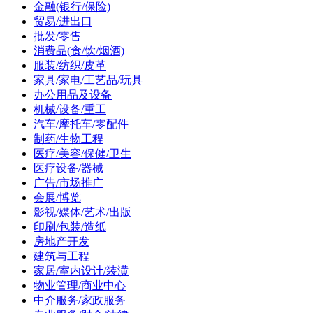
金融(银行/保险)
贸易/进出口
批发/零售
消费品(食/饮/烟酒)
服装/纺织/皮革
家具/家电/工艺品/玩具
办公用品及设备
机械/设备/重工
汽车/摩托车/零配件
制药/生物工程
医疗/美容/保健/卫生
医疗设备/器械
广告/市场推广
会展/博览
影视/媒体/艺术/出版
印刷/包装/造纸
房地产开发
建筑与工程
家居/室内设计/装潢
物业管理/商业中心
中介服务/家政服务