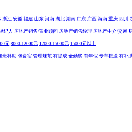
苏
浙江
安徽
福建
山东
河南
湖北
湖南
广东
广西
海南
重庆
四川
经纪人
房地产销售/置业顾问
房地产销售经理
房地产中介/交易
000元
8000-12000元
12000-15000元
15000元以上
加班补助
包食宿
管理规范
有提成
全勤奖
有年假
专车接送
有补