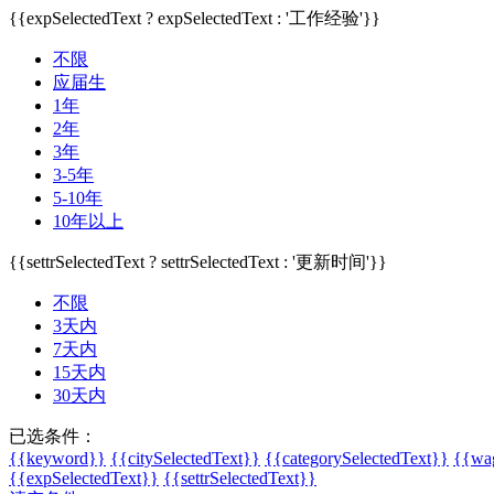
{{expSelectedText ? expSelectedText : '工作经验'}}
不限
应届生
1年
2年
3年
3-5年
5-10年
10年以上
{{settrSelectedText ? settrSelectedText : '更新时间'}}
不限
3天内
7天内
15天内
30天内
已选条件：
{{keyword}}
{{citySelectedText}}
{{categorySelectedText}}
{{wag
{{expSelectedText}}
{{settrSelectedText}}