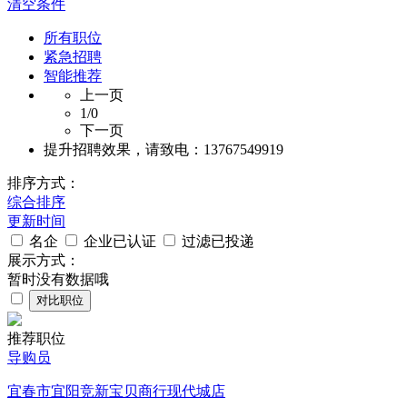
清空条件
所有职位
紧急招聘
智能推荐
上一页
1
/0
下一页
提升招聘效果，请致电：13767549919
排序方式：
综合排序
更新时间
名企
企业已认证
过滤已投递
展示方式：
暂时没有数据哦
对比职位
推荐职位
导购员
宜春市宜阳竞新宝贝商行现代城店