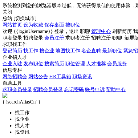
系统检测到您的浏览器版本过低，无法获得最佳的使用体验，
关闭
总站
[切换城市]
网站首页
设为收藏
保存桌面
搜职位
欢迎
{{loginUsername}}
登录，
退出
职聊
管理中心
刷新简历
我
职者登录
招聘登录
会员注册
求职者注册
招聘注册
职聊
触屏
求职找工作
登记简历
找工作
搜企业
地图找工作
名企直聘
最新职位
紧急招
企业招人才
企业入驻
发布职位
搜索简历
职位管理
人才推荐
会员服务
信息专栏
网络招聘会
网站公告
HR工具箱
职场资讯
自助工具
求职会员登录
招聘会员登录
忘记密码
账号申诉
帮助中心
{{searchAliasCn}}
找工作
找企业
找人才
找资讯