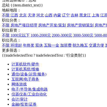
当前选择城市：
总站
总站
{{item.district_text}}
地标地段：
不限
江西
北京
天津
河北
山西
内蒙
辽宁
吉林
黑龙江
上海
江
职位分类：
不限
房地产项目经理
房地产开发/策划
房地产营销策划
房地产
职位薪资：
不限
1000元以下
1000-2000元
2000-3000元
3000-5000元
5000-8
职位亮点：
不限
环境好
年终奖
双休
五险一金
加班费
朝九晚五
交通方便
更多筛选：
{{tradeSelectedText ? tradeSelectedText : '行业类别'}}
计算机软件/硬件
计算机系统/维修
通信(设备/运营/服务)
互联网/电子商务
网络游戏
电子/半导体/集成电路
仪器仪表/工业自动化
会计/审计
金融(投资/证券