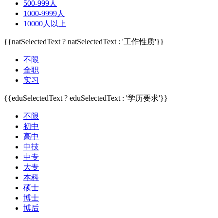
500-999人
1000-9999人
10000人以上
{{natSelectedText ? natSelectedText : '工作性质'}}
不限
全职
实习
{{eduSelectedText ? eduSelectedText : '学历要求'}}
不限
初中
高中
中技
中专
大专
本科
硕士
博士
博后