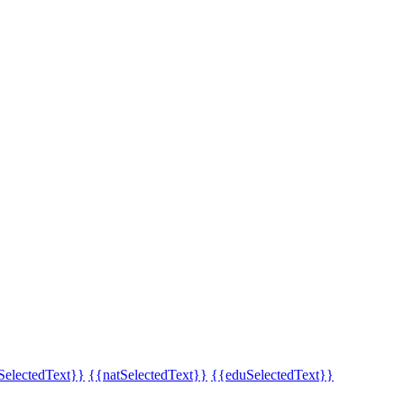
SelectedText}}
{{natSelectedText}}
{{eduSelectedText}}