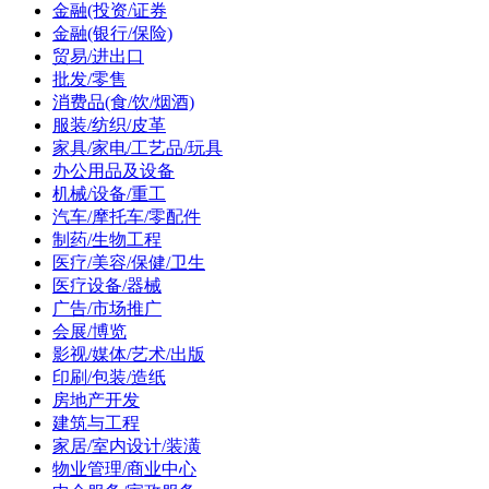
金融(投资/证券
金融(银行/保险)
贸易/进出口
批发/零售
消费品(食/饮/烟酒)
服装/纺织/皮革
家具/家电/工艺品/玩具
办公用品及设备
机械/设备/重工
汽车/摩托车/零配件
制药/生物工程
医疗/美容/保健/卫生
医疗设备/器械
广告/市场推广
会展/博览
影视/媒体/艺术/出版
印刷/包装/造纸
房地产开发
建筑与工程
家居/室内设计/装潢
物业管理/商业中心