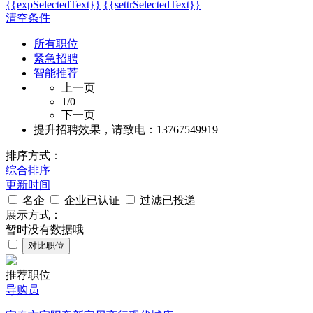
{{expSelectedText}}
{{settrSelectedText}}
清空条件
所有职位
紧急招聘
智能推荐
上一页
1
/0
下一页
提升招聘效果，请致电：13767549919
排序方式：
综合排序
更新时间
名企
企业已认证
过滤已投递
展示方式：
暂时没有数据哦
对比职位
推荐职位
导购员