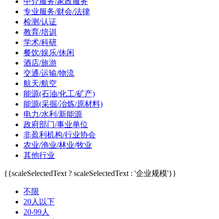
中介服务/家政服务
专业服务/财会/法律
检测/认证
教育/培训
学术/科研
餐饮/娱乐/休闲
酒店/旅游
交通/运输/物流
航天/航空
能源(石油/化工/矿产)
能源(采掘/冶炼/原材料)
电力/水利/新能源
政府部门/事业单位
非盈利机构/行业协会
农业/渔业/林业/牧业
其他行业
{{scaleSelectedText ? scaleSelectedText : '企业规模'}}
不限
20人以下
20-99人