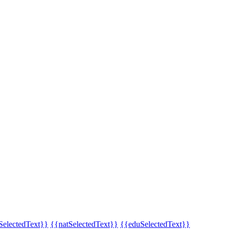
SelectedText}}
{{natSelectedText}}
{{eduSelectedText}}