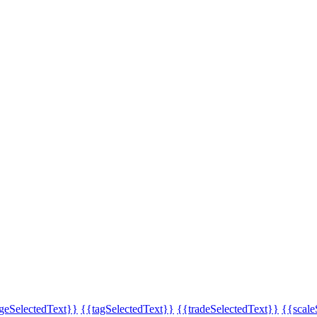
eSelectedText}}
{{tagSelectedText}}
{{tradeSelectedText}}
{{scale