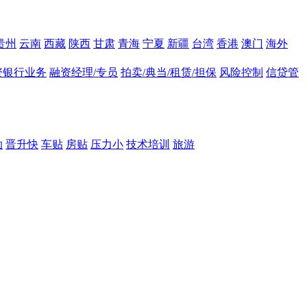
贵州
云南
西藏
陕西
甘肃
青海
宁夏
新疆
台湾
香港
澳门
海外
资银行业务
融资经理/专员
拍卖/典当/租赁/担保
风险控制
信贷管
助
晋升快
车贴
房贴
压力小
技术培训
旅游