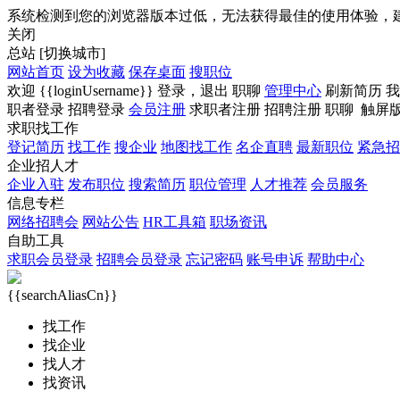
系统检测到您的浏览器版本过低，无法获得最佳的使用体验，
关闭
总站
[切换城市]
网站首页
设为收藏
保存桌面
搜职位
欢迎
{{loginUsername}}
登录，
退出
职聊
管理中心
刷新简历
我
职者登录
招聘登录
会员注册
求职者注册
招聘注册
职聊
触屏
求职找工作
登记简历
找工作
搜企业
地图找工作
名企直聘
最新职位
紧急招
企业招人才
企业入驻
发布职位
搜索简历
职位管理
人才推荐
会员服务
信息专栏
网络招聘会
网站公告
HR工具箱
职场资讯
自助工具
求职会员登录
招聘会员登录
忘记密码
账号申诉
帮助中心
{{searchAliasCn}}
找工作
找企业
找人才
找资讯