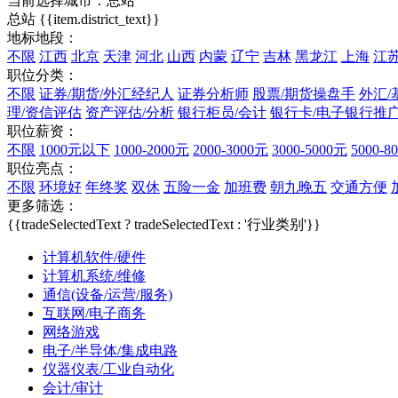
当前选择城市：
总站
总站
{{item.district_text}}
地标地段：
不限
江西
北京
天津
河北
山西
内蒙
辽宁
吉林
黑龙江
上海
江
职位分类：
不限
证券/期货/外汇经纪人
证券分析师
股票/期货操盘手
外汇/
理/资信评估
资产评估/分析
银行柜员/会计
银行卡/电子银行推
职位薪资：
不限
1000元以下
1000-2000元
2000-3000元
3000-5000元
5000-8
职位亮点：
不限
环境好
年终奖
双休
五险一金
加班费
朝九晚五
交通方便
更多筛选：
{{tradeSelectedText ? tradeSelectedText : '行业类别'}}
计算机软件/硬件
计算机系统/维修
通信(设备/运营/服务)
互联网/电子商务
网络游戏
电子/半导体/集成电路
仪器仪表/工业自动化
会计/审计