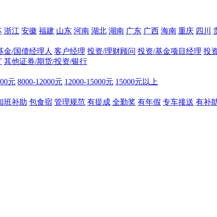
苏
浙江
安徽
福建
山东
河南
湖北
湖南
广东
广西
海南
重庆
四川
基金/国债经理人
客户经理
投资/理财顾问
投资/基金项目经理
投
广
其他证券/期货/投资/银行
000元
8000-12000元
12000-15000元
15000元以上
加班补助
包食宿
管理规范
有提成
全勤奖
有年假
专车接送
有补