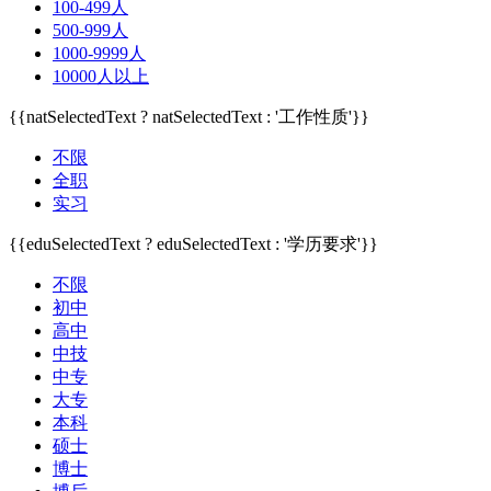
100-499人
500-999人
1000-9999人
10000人以上
{{natSelectedText ? natSelectedText : '工作性质'}}
不限
全职
实习
{{eduSelectedText ? eduSelectedText : '学历要求'}}
不限
初中
高中
中技
中专
大专
本科
硕士
博士